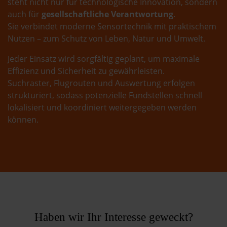
steht nicht nur für technologische Innovation, sondern
auch für
gesellschaftliche Verantwortung
.
Sie verbindet moderne Sensortechnik mit praktischem
Nutzen – zum Schutz von Leben, Natur und Umwelt.
Jeder Einsatz wird sorgfältig geplant, um maximale
Effizienz und Sicherheit zu gewährleisten.
Suchraster, Flugrouten und Auswertung erfolgen
strukturiert, sodass potenzielle Fundstellen schnell
lokalisiert und koordiniert weitergegeben werden
können.
Haben wir Ihr Interesse geweckt?