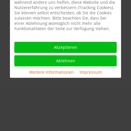
während andere uns helfen, diese Website und die
Nutzererfahrung zu verbessern (Tracking Cookies).
Sie können selbst entscheiden, ob Sie die Cookies
zulassen möchten. Bitte beachten Sie, dass bei
einer Ablehnung womöglich nicht mehr alle
Funktionalitäten der Seite zur Verfügung stehen.
Akzeptieren
Ablehnen
Weitere Informationen
|
Impressum