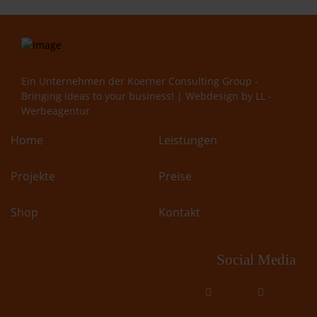
Ein Unternehmen der
Koerner Consulting Group -
Bringing ideas to your business!
| Webdesign by
LL -
Werbeagentur
Home
Leistungen
Projekte
Preise
Shop
Kontakt
Social Media
fab
fab
fa-
fa-