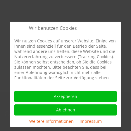
714-421-1423
magnin@domain.com
Wir benutzen Cookies
Germany
1476 Liberty Avenue
Wir nutzen Cookies auf unserer Website. Einige von
ihnen sind essenziell für den Betrieb der Seite,
Los Angeles, CA 90071
während andere uns helfen, diese Website und die
Nutzererfahrung zu verbessern (Tracking Cookies).
Sie können selbst entscheiden, ob Sie die Cookies
714-421-1423
zulassen möchten. Bitte beachten Sie, dass bei
magnin@domain.com
einer Ablehnung womöglich nicht mehr alle
Funktionalitäten der Seite zur Verfügung stehen.
Akzeptieren
Ablehnen
Contact us
Weitere Informationen
|
Impressum