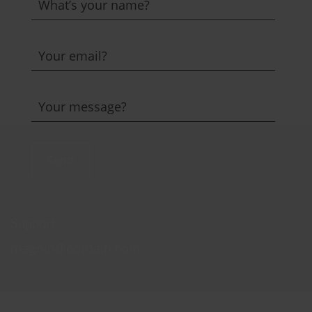
Send
Support
magnin@domain.com