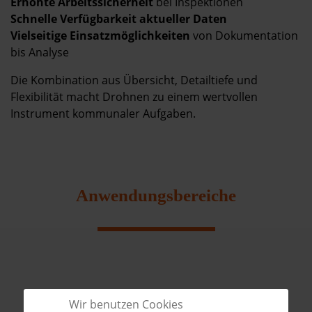
Erhöhte Arbeitssicherheit
bei Inspektionen
Schnelle Verfügbarkeit aktueller Daten
Vielseitige Einsatzmöglichkeiten
von Dokumentation
bis Analyse
Die Kombination aus Übersicht, Detailtiefe und
Flexibilität macht Drohnen zu einem wertvollen
Instrument kommunaler Aufgaben.
Anwendungsbereiche
Wir benutzen Cookies