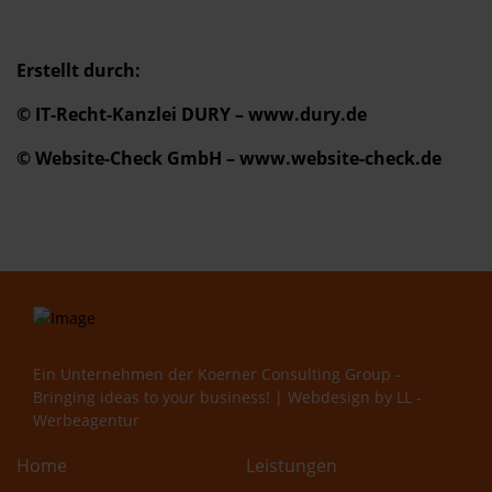
Erstellt durch:
© IT-Recht-Kanzlei DURY – www.dury.de
© Website-Check GmbH – www.website-check.de
Ein Unternehmen der
Koerner Consulting Group -
Bringing ideas to your business!
| Webdesign by
LL -
Werbeagentur
Home
Leistungen