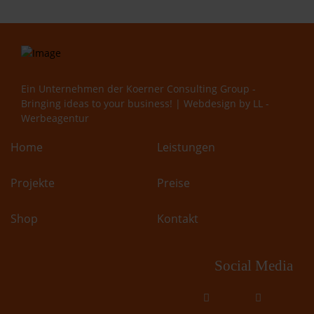
Ein Unternehmen der
Koerner Consulting Group -
Bringing ideas to your business!
| Webdesign by
LL -
Werbeagentur
Home
Leistungen
Projekte
Preise
Shop
Kontakt
Social Media
fab
fab
fa-
fa-