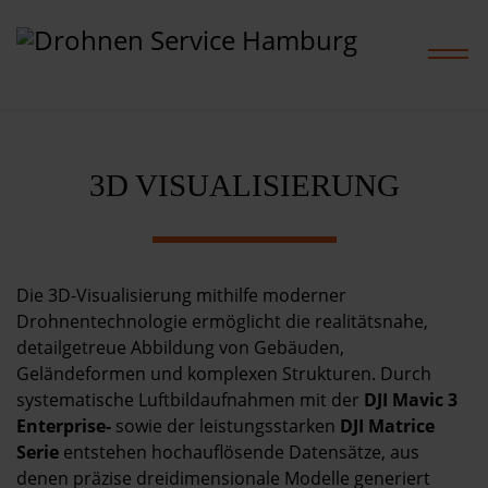
3D VISUALISIERUNG
Home
Leistungen
Die 3D-Visualisierung mithilfe moderner
Projekte
Drohnentechnologie ermöglicht die realitätsnahe,
detailgetreue Abbildung von Gebäuden,
Preise
Geländeformen und komplexen Strukturen. Durch
systematische Luftbildaufnahmen mit der
DJI Mavic 3
Enterprise-
sowie der leistungsstarken
DJI Matrice
Shop
Serie
entstehen hochauflösende Datensätze, aus
denen präzise dreidimensionale Modelle generiert