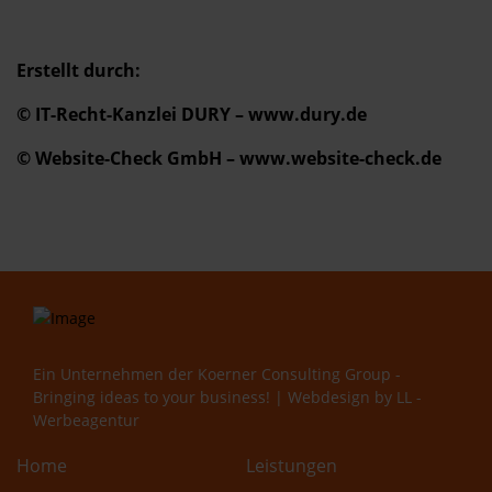
Erstellt durch:
© IT-Recht-Kanzlei DURY – www.dury.de
© Website-Check GmbH – www.website-check.de
Ein Unternehmen der
Koerner Consulting Group -
Bringing ideas to your business!
| Webdesign by
LL -
Werbeagentur
Home
Leistungen