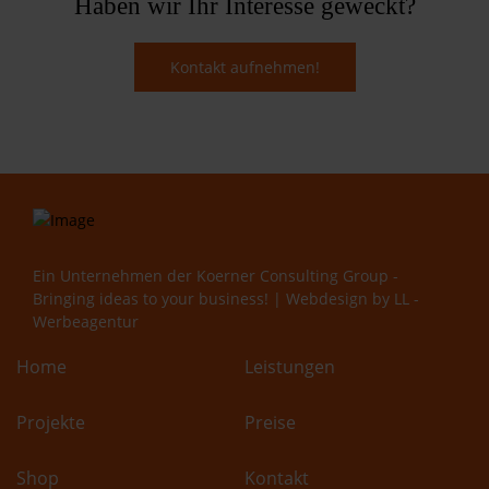
Haben wir Ihr Interesse geweckt?
Kontakt aufnehmen!
Ein Unternehmen der
Koerner Consulting Group -
Bringing ideas to your business!
| Webdesign by
LL -
Werbeagentur
Home
Leistungen
Projekte
Preise
Shop
Kontakt