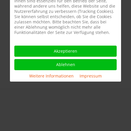
ihnen sind essenziell für den Betrieb der Seite,
während andere uns helfen, diese Website und die
Nutzererfahrung zu verbessern (Tracking Cookies).
Sie können selbst entscheiden, ob Sie die Cookies
zulassen möchten. Bitte beachten Sie, dass bei
einer Ablehnung womöglich nicht mehr alle
Funktionalitäten der Seite zur Verfügung stehen.
Akzeptieren
Ablehnen
Weitere Informationen
|
Impressum