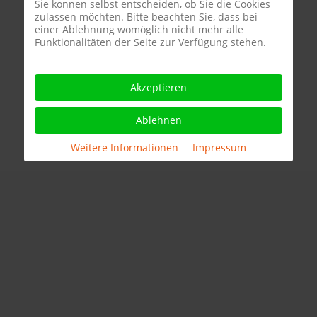
Sie können selbst entscheiden, ob Sie die Cookies
zulassen möchten. Bitte beachten Sie, dass bei
einer Ablehnung womöglich nicht mehr alle
Funktionalitäten der Seite zur Verfügung stehen.
Akzeptieren
Ablehnen
Weitere Informationen
|
Impressum