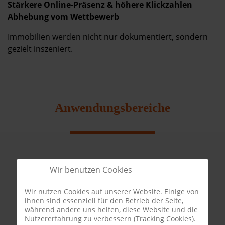
Stärkere Online-Präsenz & höhere Klickzahlen
Abhebung vom Wettbewerb
Immobilien werden nicht nur dokumentiert, sondern
gezielt inszeniert.
Anwendungsbereiche
Wir benutzen Cookies
Wir nutzen Cookies auf unserer Website. Einige von
ihnen sind essenziell für den Betrieb der Seite,
während andere uns helfen, diese Website und die
Nutzererfahrung zu verbessern (Tracking Cookies).