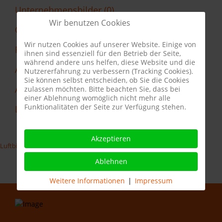
Kontakt
Unternehmensbilder (0)
Wir benutzen Cookies
Objektaufnahmen (0)
Wir nutzen Cookies auf unserer Website. Einige von
Film (3)
ihnen sind essenziell für den Betrieb der Seite,
während andere uns helfen, diese Website und die
Aktuelles (0)
Nutzererfahrung zu verbessern (Tracking Cookies).
Sie können selbst entscheiden, ob Sie die Cookies
Alle Kategorien (0)
zulassen möchten. Bitte beachten Sie, dass bei
einer Ablehnung womöglich nicht mehr alle
Funktionalitäten der Seite zur Verfügung stehen.
Luftbildaufnahmen (7)
Akzeptieren
Luftbildaufnahmen
Zugriffe: 8321
Ablehnen
Weitere Informationen
|
Impressum