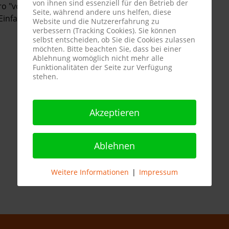
von ihnen sind essenziell für den Betrieb der
 "von German, Mark und Partner“ - sehr
Seite, während andere uns helfen, diese
infach großartig, was wir alles sehen und erleben
Website und die Nutzererfahrung zu
verbessern (Tracking Cookies). Sie können
selbst entscheiden, ob Sie die Cookies zulassen
möchten. Bitte beachten Sie, dass bei einer
Ablehnung womöglich nicht mehr alle
Funktionalitäten der Seite zur Verfügung
stehen.
Akzeptieren
Ablehnen
Weitere Informationen
|
Impressum