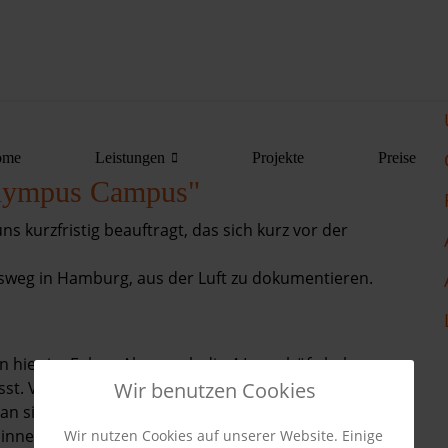
ome
Leistungen
Projekte
Preise
Olympus Campus"
s kurzfristig beauftragt, das sich kurz vor der
g in Hamburg, aus der Luft zu dokumentieren.
 hier im Fokus. Aber auch die 4 Innenhöfe haben
Wir benutzen Cookies
sst. Von Anfrage bis zur Umsetzung der Bilder sind
man sich auf Anhieb blind versteht. Dabei durften
innen begehen, entworfen von dem international
Wir nutzen Cookies auf unserer Website. Einige