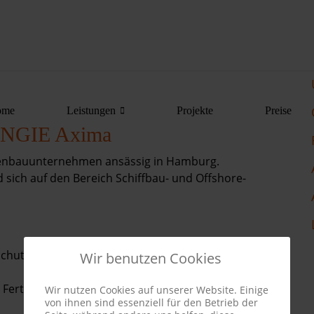
ome
Leistungen
Projekte
Preise
 ENGIE Axima
inenbauunternehmen ansässig in Hamburg.
sich auf den Bereich Schiffbau- und Offshore-
 Schutz, Kälte, Feuerlöschtechnik und Rohrleitungen
Wir benutzen Cookies
tigungs-, Zulieferungs- und allgemeine
Wir nutzen Cookies auf unserer Website. Einige
von ihnen sind essenziell für den Betrieb der