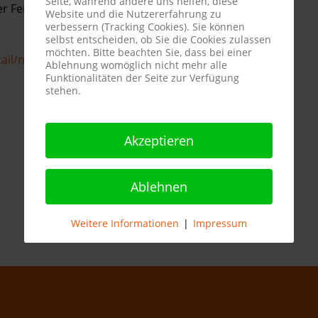
Seite, während andere uns helfen, diese
der Fertigung mit unserer Drohne dokumentiert.
Website und die Nutzererfahrung zu
verbessern (Tracking Cookies). Sie können
selbst entscheiden, ob Sie die Cookies zulassen
möchten. Bitte beachten Sie, dass bei einer
ail/news/projekt-grean-efficient-component-
Ablehnung womöglich nicht mehr alle
Funktionalitäten der Seite zur Verfügung
stehen.
Akzeptieren
Ablehnen
Weitere Informationen
|
Impressum